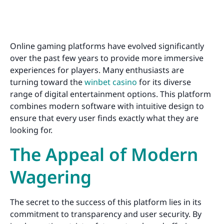
Online gaming platforms have evolved significantly
over the past few years to provide more immersive
experiences for players. Many enthusiasts are
turning toward the
winbet casino
for its diverse
range of digital entertainment options. This platform
combines modern software with intuitive design to
ensure that every user finds exactly what they are
looking for.
The Appeal of Modern
Wagering
The secret to the success of this platform lies in its
commitment to transparency and user security. By