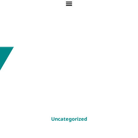
Uncategorized
A Comprehensive Guide