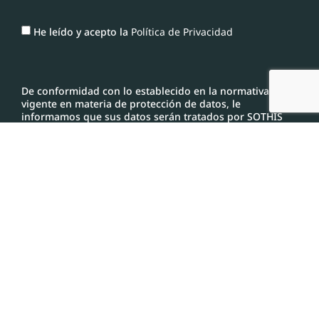
He leído y acepto la
Política de Privacidad
De conformidad con lo establecido en la normativa
vigente en materia de protección de datos, le
informamos que sus datos serán tratados por SOTHIS
TECNOLOGÍAS DE LA INFORMACIÓN, S.L. con el fin de
atender las solicitudes que nos formule en base a la
ejecución de un acuerdo. Puede ejercer sus derechos de
acceso, rectificación, supresión, oposición, así como los
demás que la normativa reconoce al interesado,
mediante solicitud dirigida a c/ Charles Robert Darwin,
13 – Parque Tecnológico cp. 46980 Paterna (Valencia), o
por correo electrónico a rgpd@sothis.tech adjuntando
copia de su DNI o documentación que le identifique.
Puede consultar información adicional sobre el
tratamiento de datos en SOTHIS en nuestra Política de
Privacidad.