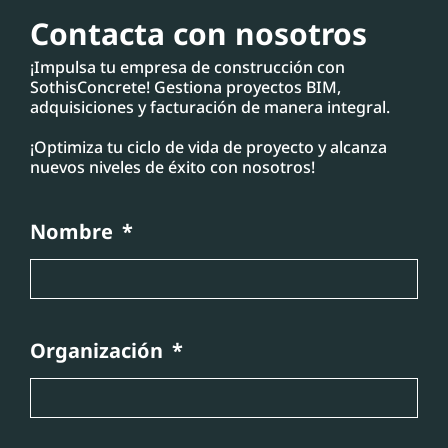
Contacta con nosotros
¡Impulsa tu empresa de construcción con
SothisConcrete! Gestiona proyectos BIM,
adquisiciones y facturación de manera integral.
¡Optimiza tu ciclo de vida de proyecto y alcanza
nuevos niveles de éxito con nosotros!
Nombre
Organización