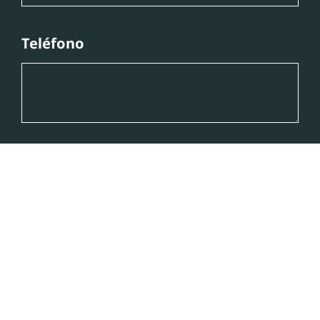
Teléfono
Mensaje
He leído y acepto la
Política de Privacidad