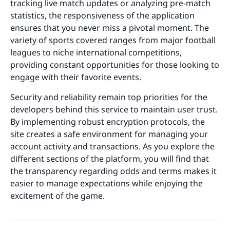
tracking live match updates or analyzing pre-match
statistics, the responsiveness of the application
ensures that you never miss a pivotal moment. The
variety of sports covered ranges from major football
leagues to niche international competitions,
providing constant opportunities for those looking to
engage with their favorite events.
Security and reliability remain top priorities for the
developers behind this service to maintain user trust.
By implementing robust encryption protocols, the
site creates a safe environment for managing your
account activity and transactions. As you explore the
different sections of the platform, you will find that
the transparency regarding odds and terms makes it
easier to manage expectations while enjoying the
excitement of the game.