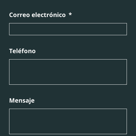
Correo electrónico
Teléfono
Mensaje