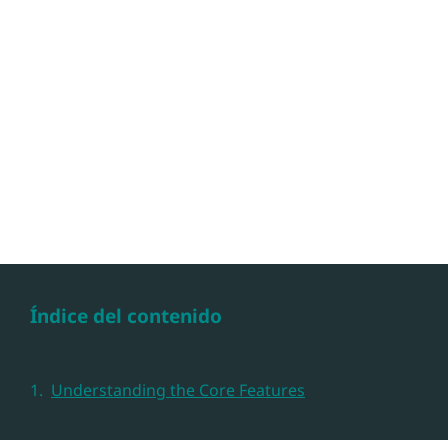
Navigating the Sportybet
Experience
Índice del contenido
Understanding the Core Features