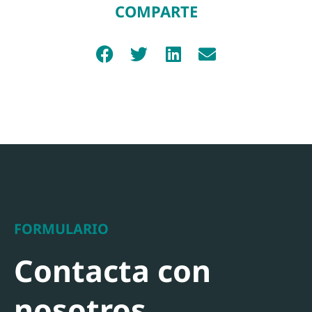
COMPARTE
FORMULARIO
Contacta con
nosotros