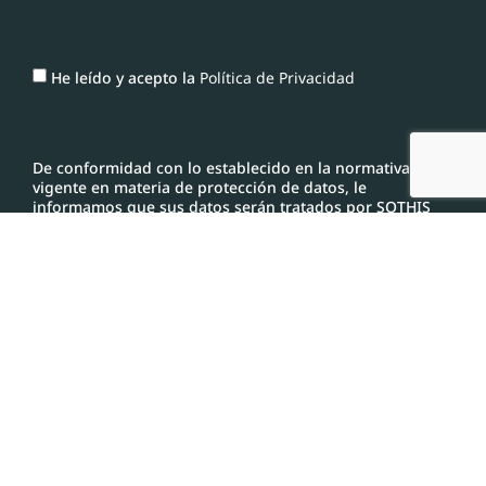
He leído y acepto la
Política de Privacidad
De conformidad con lo establecido en la normativa
vigente en materia de protección de datos, le
informamos que sus datos serán tratados por SOTHIS
TECNOLOGÍAS DE LA INFORMACIÓN, S.L. con el fin de
atender las solicitudes que nos formule en base a la
ejecución de un acuerdo. Puede ejercer sus derechos de
acceso, rectificación, supresión, oposición, así como los
demás que la normativa reconoce al interesado,
mediante solicitud dirigida a c/ Charles Robert Darwin,
13 – Parque Tecnológico cp. 46980 Paterna (Valencia), o
por correo electrónico a rgpd@sothis.tech adjuntando
copia de su DNI o documentación que le identifique.
Puede consultar información adicional sobre el
tratamiento de datos en SOTHIS en nuestra Política de
Privacidad.