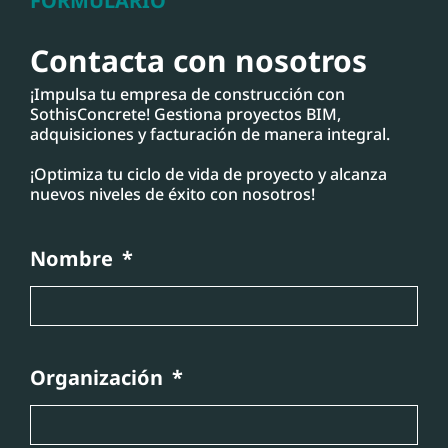
FORMULARIO
Contacta con nosotros
¡Impulsa tu empresa de construcción con
SothisConcrete! Gestiona proyectos BIM,
adquisiciones y facturación de manera integral.
¡Optimiza tu ciclo de vida de proyecto y alcanza
nuevos niveles de éxito con nosotros!
Nombre
Organización