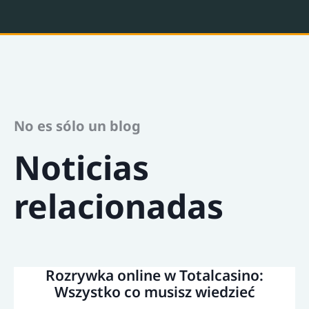
No es sólo un blog
Noticias
relacionadas
Rozrywka online w Totalcasino:
Wszystko co musisz wiedzieć