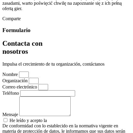
zasadami, warto poświęcić chwilę na zapoznanie się z ich pełną
ofertą gier.
Comparte
Formulario
Contacta con
nosotros
Impulsa el crecimiento de tu organización, contáctanos
Nombre
Organización
Correo electrónico
Teléfono
Mensaje
He leído y acepto la
Política de Privacidad
De conformidad con lo establecido en la normativa vigente en
materia de protección de datos, le informamos que sus datos serán