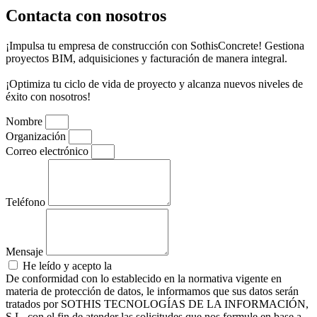
Contacta con nosotros
¡Impulsa tu empresa de construcción con SothisConcrete! Gestiona
proyectos BIM, adquisiciones y facturación de manera integral.
¡Optimiza tu ciclo de vida de proyecto y alcanza nuevos niveles de
éxito con nosotros!
Nombre
Organización
Correo electrónico
Teléfono
Mensaje
He leído y acepto la
Política de Privacidad
De conformidad con lo establecido en la normativa vigente en
materia de protección de datos, le informamos que sus datos serán
tratados por SOTHIS TECNOLOGÍAS DE LA INFORMACIÓN,
S.L. con el fin de atender las solicitudes que nos formule en base a