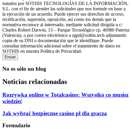
tratados por SOTHIS TECNOLOGÍAS DE LA INFORMACIÓN,
S.L. con el fin de atender las solicitudes que nos formule en base a
la ejecución de un acuerdo. Puede ejercer sus derechos de acceso,
rectificación, supresión, oposición, así como los demás que la
normativa reconoce al interesado, mediante solicitud dirigida a c/
Charles Robert Darwin, 13 – Parque Tecnológico cp. 46980 Paterna
(Valencia), o por correo electrónico a rgpd@sothis.tech adjuntando
copia de su DNI o documentación que le identifique. Puede
consultar información adicional sobre el tratamiento de datos en
SOTHIS en nuestra Política de Privacidad.
Enviar
No es sólo un blog
Noticias relacionadas
Rozrywka online w Totalcasino: Wszystko co musisz
wiedzieć
Jak wybrać bezpieczne casino pl dla gracza
Formulario