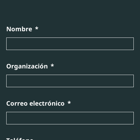
Nombre
Organización
Correo electrónico