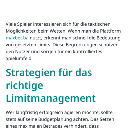
Viele Spieler interessieren sich für die taktischen
Möglichkeiten beim Wetten. Wenn man die Plattform
maxbet ba
nutzt, erkennt man schnell die Bedeutung
von gesetzten Limits. Diese Begrenzungen schützen
den Nutzer und sorgen für ein kontrolliertes
Spielumfeld.
Strategien für das
richtige
Limitmanagement
Wer langfristig erfolgreich agieren möchte, sollte
stets auf seine Budgetplanung achten. Das Setzen
eines maximalen Betrages verhindert, dass