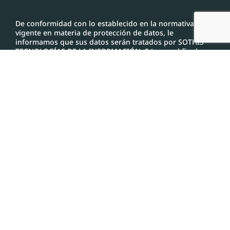
De conformidad con lo establecido en la normativa
vigente en materia de protección de datos, le
informamos que sus datos serán tratados por SOTHIS
TECNOLOGÍAS DE LA INFORMACIÓN, S.L. con el fin de
atender las solicitudes que nos formule en base a la
ejecución de un acuerdo. Puede ejercer sus derechos de
acceso, rectificación, supresión, oposición, así como los
demás que la normativa reconoce al interesado,
mediante solicitud dirigida a c/ Charles Robert Darwin,
13 – Parque Tecnológico cp. 46980 Paterna (Valencia), o
por correo electrónico a rgpd@sothis.tech adjuntando
copia de su DNI o documentación que le identifique.
Puede consultar información adicional sobre el
tratamiento de datos en SOTHIS en nuestra Política de
Privacidad.
Enviar