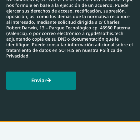
nos formule en base a la ejecución de un acuerdo. Puede
ejercer sus derechos de acceso, rectificación, supresión,
oposición, así como los demás que la normativa reconoce
al interesado, mediante solicitud dirigida a c/ Charles
Robert Darwin, 13 – Parque Tecnológico cp. 46980 Paterna
(Valencia), o por correo electrónico a rgpd@sothis.tech
adjuntando copia de su DNI o documentación que le
identifique. Puede consultar información adicional sobre el
tratamiento de datos en SOTHIS en nuestra Política de
Privacidad.
Enviar