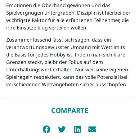
Emotionen die Oberhand gewinnen und das
Spielvergnügen untergraben. Disziplin ist hierbei der
wichtigste Faktor für alle erfahrenen Teilnehmer, die
ihre Einsätze klug verteilen wollen.
Zusammenfassend lässt sich sagen, dass ein
verantwortungsbewusster Umgang mit Wettlimits
die Basis für jedes Hobby ist. Indem man sich klare
Grenzen steckt, bleibt der Fokus auf dem
Unterhaltungswert erhalten. Nur wer seine eigenen
Spielregeln respektiert, kann das volle Potenzial bei
verschiedenen Wettangeboten sicher ausschöpfen.
COMPARTE