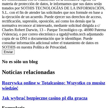
materia de protección de datos, le informamos que sus datos serán
tratados por SOTHIS TECNOLOGÍAS DE LA INFORMACIÓN,
S.L. con el fin de atender las solicitudes que nos formule en base a
la ejecución de un acuerdo. Puede ejercer sus derechos de acceso,
rectificación, supresión, oposición, así como los demás que la
normativa reconoce al interesado, mediante solicitud dirigida a c/
Charles Robert Darwin, 13 – Parque Tecnológico cp. 46980 Paterna
(Valencia), o por correo electrónico a rgpd@sothis.tech adjuntando
copia de su DNI o documentación que le identifique. Puede
consultar información adicional sobre el tratamiento de datos en
SOTHIS en nuestra Política de Privacidad.
Enviar
No es sólo un blog
Noticias relacionadas
Rozrywka online w Totalcasino: Wszystko co musisz
wiedzieć
Jak wybrać bezpieczne casino pl dla gracza
Formulario