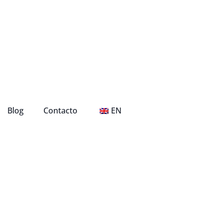
Blog
Contacto
EN