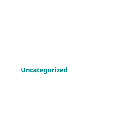
Uncategorized
rld of Betano Spo