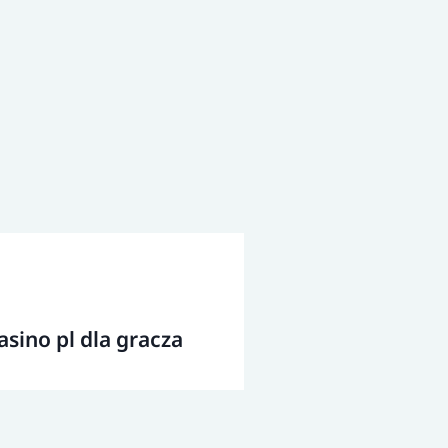
sino pl dla gracza