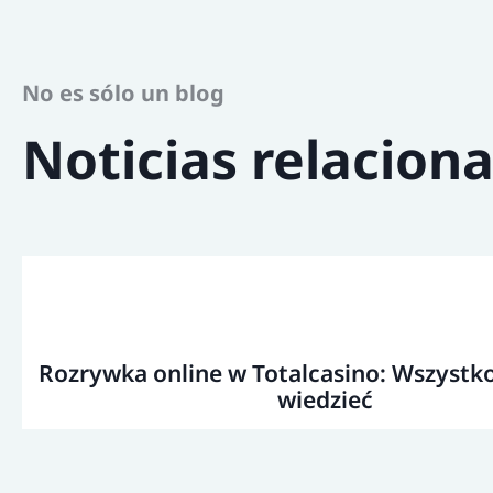
No es sólo un blog
Noticias relacion
Rozrywka online w Totalcasino: Wszystk
wiedzieć