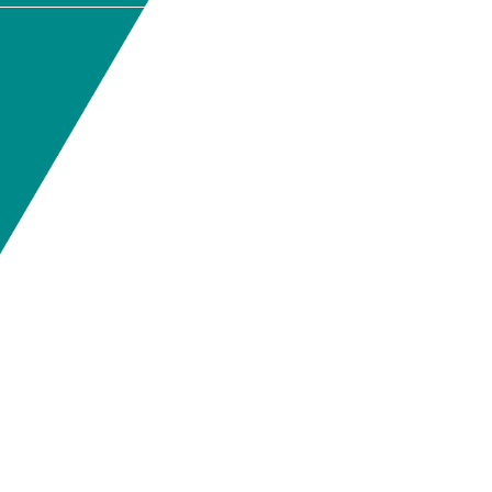
Exploring the Wo