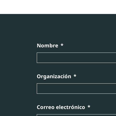
Nombre
Organización
Correo electrónico