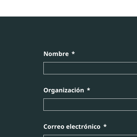
Nombre
Organización
Correo electrónico