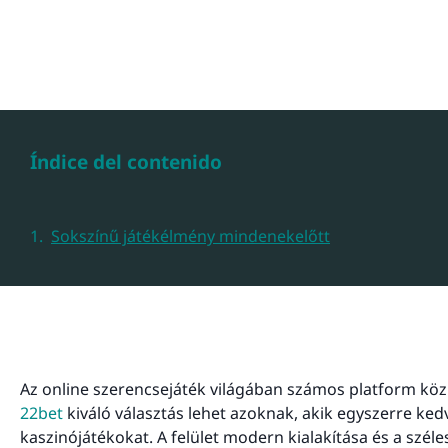
Índice del contenido
Sokszínű játékélmény mindenekelőtt
Az online szerencsejáték világában számos platform köz
22bet
kiváló választás lehet azoknak, akik egyszerre ked
kaszinójátékokat. A felület modern kialakítása és a széles