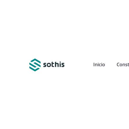
Inicio
Const