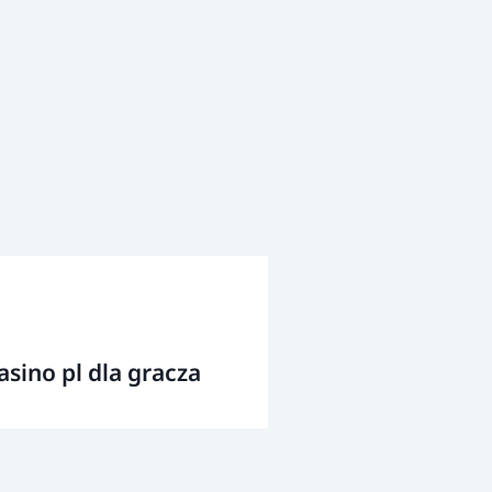
sino pl dla gracza