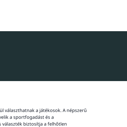
ül választhatnak a játékosok. A népszerű
velik a sportfogadást és a
 választék biztosítja a felhőtlen