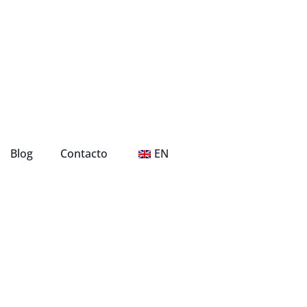
Blog
Contacto
EN