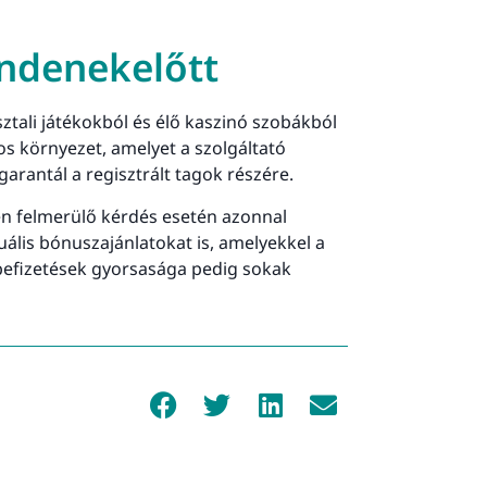
ndenekelőtt
ztali játékokból és élő kaszinó szobákból
os környezet, amelyet a szolgáltató
rantál a regisztrált tagok részére.
en felmerülő kérdés esetén azonnal
uális bónuszajánlatokat is, amelyekkel a
befizetések gyorsasága pedig sokak