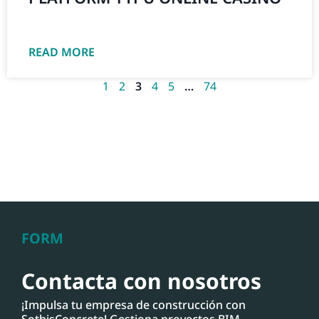
READ MORE
1
2
3
4
5
…
74
FORM
Contacta con nosotros
¡Impulsa tu empresa de construcción con
SothisConcrete! Gestiona proyectos BIM,